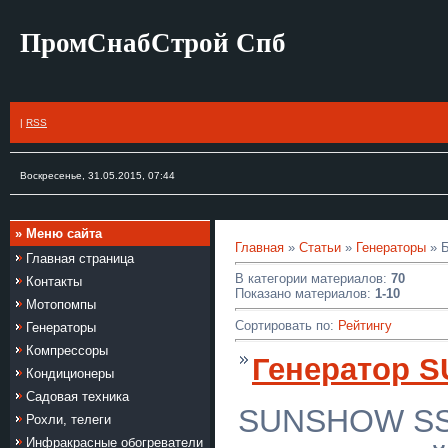
ПромСнабСтрой Спб
|
RSS
Воскресенье, 31.05.2015, 07:44
» Меню сайта
Главная
»
Статьи
»
Генераторы
» Б
Главная страница
В категории материалов:
70
Контакты
Показано материалов:
1-10
Мотопомпы
Сортировать по:
Рейтингу
Генераторы
Компрессоры
Генератор 
Кондиционеры
Садовая техника
SUNSHOW SS3
Рохли, телеги
Инфракрасные обогреватели