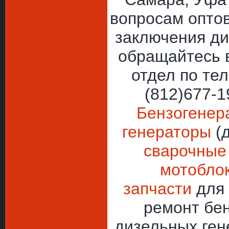
вопросам оптов
заключения ди
обращайтесь 
отдел по тел
(812)677-
Бензогенер
генераторы
(д
сварочные
мотобло
запчасти
для 
ремонт бе
дизельных ген