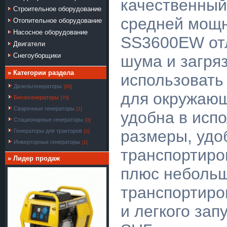
качественный
Строительное оборудование
средней мощ
Отопительное оборудование
Насосное оборудование
SS3600EW отл
Двигатели
Снегоуборщики
шума и загряз
» Категории раздела
использовать
Дизельгенераторы
[60]
для окружающ
Бензогенераторы
[70]
Сварочные генераторы
[1]
удобна в исп
Стационарные генераторы
[0]
размеры, удо
Генераторы для тракторов
[1]
Инверторные генераторы
[1]
транспортиро
» Лидер продаж
плюс небольш
транспортиро
и легкого зап