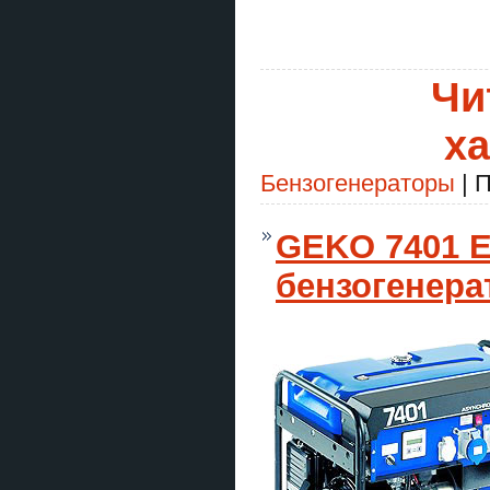
Чи
ха
Бензогенераторы
| П
GEKO 7401 E
бензогенера