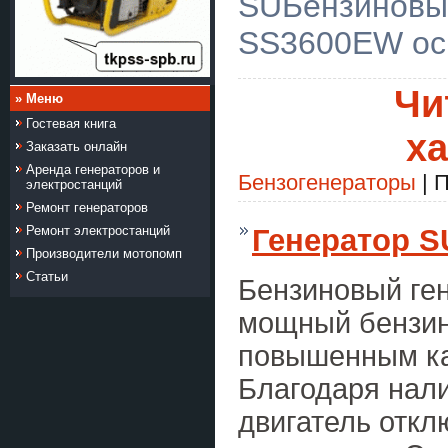
SUБензиновы
SS3600EW ос
Чи
» Меню
Гостевая книга
ха
Заказать онлайн
Аренда генераторов и
Бензогенераторы
| П
электростанций
Ремонт генераторов
Генератор 
Ремонт электростанций
Производители мотопомп
Статьи
Бензиновый г
мощный бензин
повышенным ка
Благодаря нал
двигатель откл