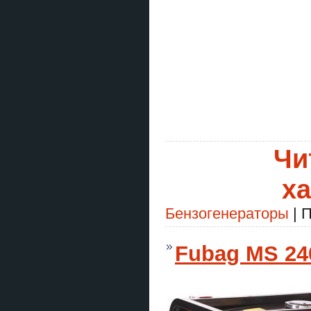
Чи
ха
Бензогенераторы
| П
Fubag MS 240