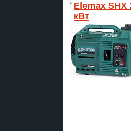
Elemax SHX 2
кВт