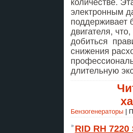
количестве. Эт
электронным да
поддерживает 
двигателя, что,
добиться прав
снижения расх
профессиональ
длительную эк
Чи
ха
Бензогенераторы
| П
RID RH 7220 