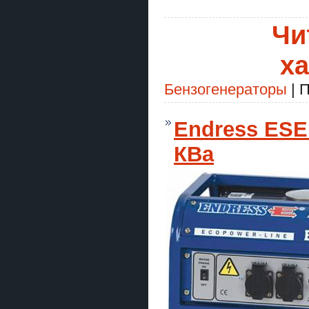
Чи
ха
Бензогенераторы
| П
Endress ESE 
КВа