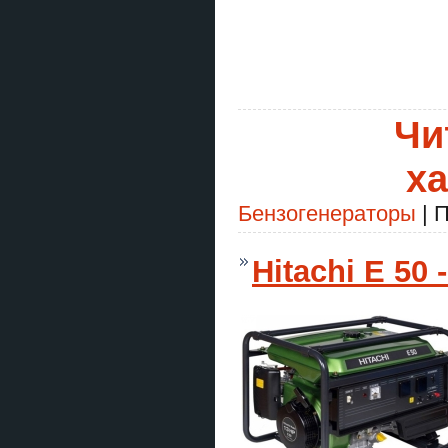
Чи
ха
Бензогенераторы
| П
Hitachi E 50