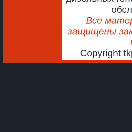
обсл
Все мате
защищены зак
Copyright t