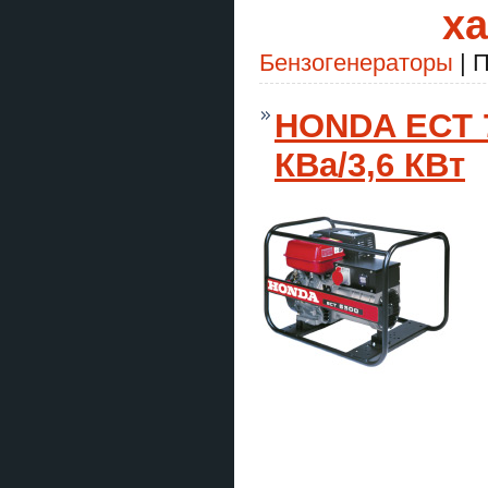
ха
Бензогенераторы
| П
HONDA ECT 7
КВа/3,6 КВт