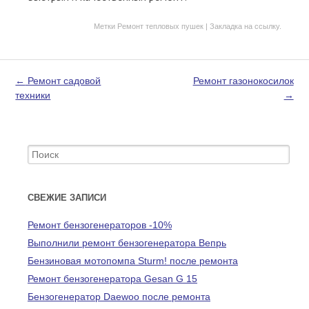
Метки
Ремонт тепловых пушек
| Закладка на
ссылку
.
Post navigation
←
Ремонт садовой
Ремонт газонокосилок
техники
→
Search for:
СВЕЖИЕ ЗАПИСИ
Ремонт бензогенераторов -10%
Выполнили ремонт бензогенератора Вепрь
Бензиновая мотопомпа Sturm! после ремонта
Ремонт бензогенератора Gesan G 15
Бензогенератор Daewoo после ремонта