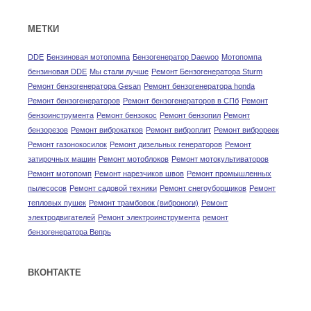
МЕТКИ
DDE
Бензиновая мотопомпа
Бензогенератор Daewoo
Мотопомпа
бензиновая DDE
Мы стали лучше
Ремонт Бензогенератора Sturm
Ремонт бензогенератора Gesan
Ремонт бензогенератора honda
Ремонт бензогенераторов
Ремонт бензогенераторов в СПб
Ремонт
бензоинструмента
Ремонт бензокос
Ремонт бензопил
Ремонт
бензорезов
Ремонт виброкатков
Ремонт виброплит
Ремонт виброреек
Ремонт газонокосилок
Ремонт дизельных генераторов
Ремонт
затирочных машин
Ремонт мотоблоков
Ремонт мотокультиваторов
Ремонт мотопомп
Ремонт нарезчиков швов
Ремонт промышленных
пылесосов
Ремонт садовой техники
Ремонт снегоуборщиков
Ремонт
тепловых пушек
Ремонт трамбовок (виброноги)
Ремонт
электродвигателей
Ремонт электроинструмента
ремонт
бензогенератора Вепрь
ВКОНТАКТЕ